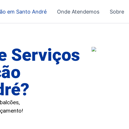
ção em Santo André
Onde Atendemos
Sobre
e Serviços
ção
dré?
 balcões,
orçamento!