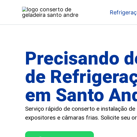
Ir
Refrigera
para
o
conteúdo
Precisando d
de Refrigera
em Santo An
Serviço rápido de conserto e instalação de
expositores e câmaras frias. Solicite seu 