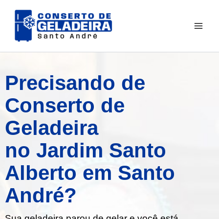
Ir
para
o
conteúdo
Precisando de
Conserto de
Geladeira
no Jardim Santo
Alberto em Santo
André?
Sua geladeira parou de gelar e você está