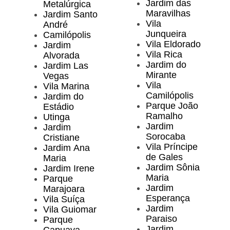
Jardim das
Metalúrgica
Maravilhas
Jardim Santo
Vila
André
Junqueira
Camilópolis
Vila Eldorado
Jardim
Vila Rica
Alvorada
Jardim do
Jardim Las
Mirante
Vegas
Vila
Vila Marina
Camilópolis
Jardim do
Parque João
Estádio
Ramalho
Utinga
Jardim
Jardim
Sorocaba
Cristiane
Vila Príncipe
Jardim Ana
de Gales
Maria
Jardim Sônia
Jardim Irene
Maria
Parque
Jardim
Marajoara
Esperança
Vila Suíça
Jardim
Vila Guiomar
Paraiso
Parque
Jardim
Capuava