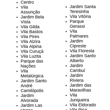
Centro
Jardim Santa
Vila
Teresinha
Assunção
Vila Vitória
Jardim Bela
Parque
Vista
Gerassi
Vila Gilda
Vila
Vila Bastos
Palmares
Vila Pires
Jardim
Vila Alzira
Cipreste
Vila Alpina
Vila Floresta
Vila Curuçá
Jardim Santo
Vila Luzita
Alberto
Parque das
Jardim
Nações
Cambuí
Vila
Jardim
Metalúrgica
Riviera
Jardim Santo
Jardim das
André
Maravilhas
Camilópolis
Vila
Jardim
Junqueira
Alvorada
Vila Eldorado
Jardim Las
Vila Rica