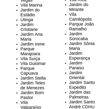
Vegas
Jardim do
Vila Marina
Mirante
Jardim do
Vila
Estádio
Camilópolis
Utinga
Parque João
Jardim
Ramalho
Cristiane
Jardim
Jardim Ana
Sorocaba
Maria
Jardim Sônia
Jardim Irene
Maria
Parque
Jardim
Marajoara
Esperança
Vila Suíça
Jardim
Vila Guiomar
Paraiso
Parque
Jardim
Capuava
Oriental
Jardim Stella
Jardim Santo
Jardim Teles
Expedito
de Menezes
Jardim das
Jardim Bom
Palmeiras
Pastor
Jardim Santo
Vila
André CDHU
Valparaíso