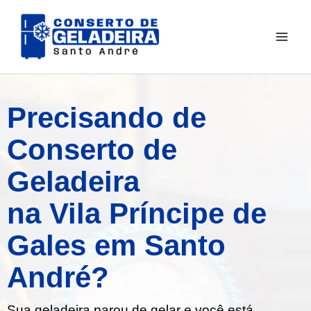
Ir
para
o
conteúdo
Precisando de
Conserto de
Geladeira
na Vila Príncipe de
Gales em Santo
André?
Sua geladeira parou de gelar e você está