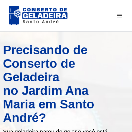
Ir
para
o
conteúdo
Precisando de
Conserto de
Geladeira
no Jardim Ana
Maria em Santo
André?
Sua geladeira parou de gelar e você está