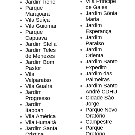
Vila Príncipe
Jardim Irene
de Gales
Parque
Jardim Sônia
Marajoara
Maria
Vila Suíça
Jardim
Vila Guiomar
Esperança
Parque
Jardim
Capuava
Paraiso
Jardim Stella
Jardim
Jardim Teles
Oriental
de Menezes
Jardim Santo
Jardim Bom
Expedito
Pastor
Jardim das
Vila
Palmeiras
Valparaíso
Jardim Santo
Vila Guaíra
André CDHU
Jardim
Cidade São
Progresso
Jorge
Jardim
Parque Novo
Itapoan
Oratório
Vila América
Campestre
Vila Humaitá
Parque
Jardim Santa
Oratório
Cristina