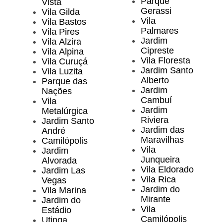
Parque
Vista
Gerassi
Vila Gilda
Vila
Vila Bastos
Palmares
Vila Pires
Jardim
Vila Alzira
Cipreste
Vila Alpina
Vila Floresta
Vila Curuçá
Jardim Santo
Vila Luzita
Alberto
Parque das
Jardim
Nações
Cambuí
Vila
Jardim
Metalúrgica
Riviera
Jardim Santo
Jardim das
André
Maravilhas
Camilópolis
Vila
Jardim
Junqueira
Alvorada
Vila Eldorado
Jardim Las
Vila Rica
Vegas
Jardim do
Vila Marina
Mirante
Jardim do
Vila
Estádio
Camilópolis
Utinga