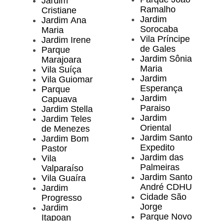
Jardim
Ramalho
Cristiane
Jardim
Jardim Ana
Sorocaba
Maria
Vila Príncipe
Jardim Irene
de Gales
Parque
Jardim Sônia
Marajoara
Maria
Vila Suíça
Jardim
Vila Guiomar
Esperança
Parque
Jardim
Capuava
Paraiso
Jardim Stella
Jardim
Jardim Teles
Oriental
de Menezes
Jardim Santo
Jardim Bom
Expedito
Pastor
Jardim das
Vila
Palmeiras
Valparaíso
Jardim Santo
Vila Guaíra
André CDHU
Jardim
Cidade São
Progresso
Jorge
Jardim
Parque Novo
Itapoan