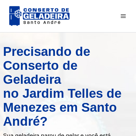
Ir
para
o
conteúdo
Precisando de
Conserto de
Geladeira
no Jardim Telles de
Menezes em Santo
André?
Sua geladeira parou de gelar e você está