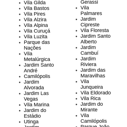
Gerassi
Vila Gilda
Vila
Vila Bastos
Palmares
Vila Pires
Jardim
Vila Alzira
Cipreste
Vila Alpina
Vila Floresta
Vila Curuçá
Jardim Santo
Vila Luzita
Alberto
Parque das
Jardim
Nações
Cambuí
Vila
Jardim
Metalúrgica
Riviera
Jardim Santo
Jardim das
André
Maravilhas
Camilópolis
Vila
Jardim
Junqueira
Alvorada
Vila Eldorado
Jardim Las
Vila Rica
Vegas
Jardim do
Vila Marina
Mirante
Jardim do
Vila
Estádio
Camilópolis
Utinga
Parque João