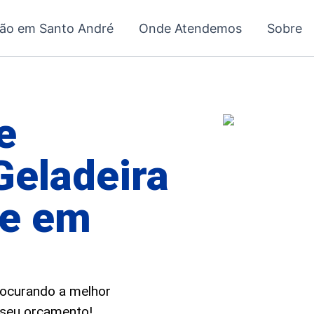
ção em Santo André
Onde Atendemos
Sobre
e
Geladeira
le em
?
procurando a melhor
e seu orçamento!