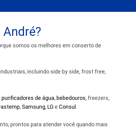
o André?
porque somos os melhores em conserto de
striais, incluindo side by side, frost free,
,
purificadores de água
,
bebedouros
, freezers,
rastemp
,
Samsung
,
LG
e
Consul
.
ento, prontos para atender você quando mais