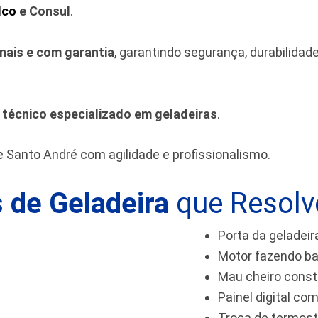
lco
e Consul
.
inais e com garantia
, garantindo segurança, durabilida
m
técnico especializado em geladeiras
.
e Santo André
com agilidade e profissionalismo.
 de Geladeira
que Resol
Porta da geladeir
Motor fazendo ba
Mau cheiro cons
Painel digital com
Troca de termos