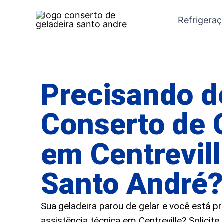
Ir
Refrigera
para
o
conteúdo
Precisando d
Conserto de 
em Centrevil
Santo André
Sua geladeira parou de gelar e você está 
assistência técnica em Centreville? Solicit